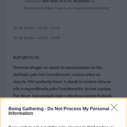
efetuado
nos dias 29 a 30 de Junho
na
Boomland (Main Gate), nos seguintes horários:
29 de Junho → 14:00 - 21:00
30 de Junho → 14:00 - 21:00
IMPORTANTE:
Deverás chegar ao check-in exactamente no dia
definido pelo teu Coordenador, nunca antes ou
depois.
Não poderás fazer o check-in noutra data se
não a especificada pelo Coordenador da tua equipa.
Por favor, tem atenção que o check-in estará fechado
após o horário definido.
Being Gathering -
Do Not Process My Personal
Information
Deves trazer contigo o
bilhete de acesso (que