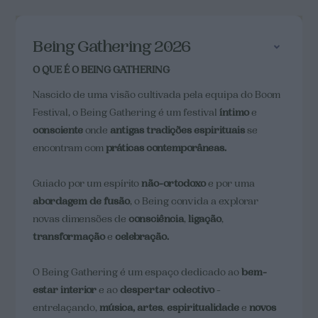
Being Gathering 2026
O QUE É O BEING GATHERING
Nascido de uma visão cultivada pela equipa do Boom
Festival, o Being Gathering é um festival
íntimo
e
consciente
onde
antigas tradições espirituais
se
encontram com
práticas contemporâneas.
Guiado por um espírito
não-ortodoxo
e por uma
abordagem de fusão
, o Being convida a explorar
novas dimensões de
consciência
,
ligação
,
transformação
e
celebração.
O Being Gathering é um espaço dedicado ao
bem-
estar interior
e ao
despertar colectivo
-
entrelaçando,
música,
artes
,
espiritualidade
e
novos