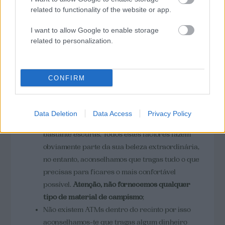
related to functionality of the website or app.
INFORMAÇÕES IMPORTANTES:
I want to allow Google to enable storage
Por favor respeita a natureza e não deixes
related to personalization.
vestígios;
É expressamente proibido fazer fogo dentro do
festival;
CONFIRM
Lembra-te que não são permitidos animais na
Boomland;
Na Boomland os dias são secos, muito quentes e
Data Deletion
Data Access
Privacy Policy
com sol muito forte. Já as noites são frias e
bastante escuras. Todos estes factores fazem
obviamente parte da sua beleza extraordinária,
no entanto, aconselhamos que tragas tudo o que
precisas para ficares o mais confortável
possível.
Atenção, não fornecemos qualquer
tipo de material de campismo
;
Não existem ATMs dentro do recinto por isso
aconselhamos-te que tragas algum dinheiro