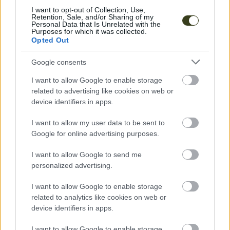
I want to opt-out of Collection, Use,
Retention, Sale, and/or Sharing of my
Personal Data that Is Unrelated with the
Purposes for which it was collected.
Opted Out
Camping e Vida na Boomland
Google consents
Para que te possas instalar existe uma área de
I want to allow Google to enable storage
campismo destinada a trabalhadores - tanto para
related to advertising like cookies on web or
tendas como para caravanas. No entanto, se
device identifiers in apps.
preferires, podes ficar alojado no campismo do
I want to allow my user data to be sent to
público (não aplicável a caravanas).
Google for online advertising purposes.
O campismo dos trabalhadores está localizado dentro
da Vila de Produção, nas áreas marcadas como Long
I want to allow Google to send me
personalized advertising.
Term & Short Term Camping.
AQUI
encontras um guia de boas práticas da Vila de
I want to allow Google to enable storage
related to analytics like cookies on web or
Produção com os locais de campismo e
device identifiers in apps.
estacionamento devidamente assinalados.
I want to allow Google to enable storage