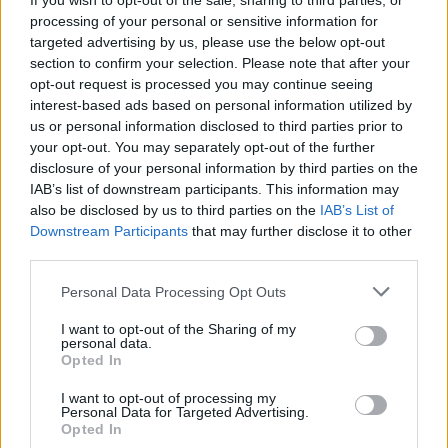
If you wish to opt-out of the sale, sharing to third parties, or
irás receber por email) e o teu documento de
processing of your personal or sensitive information for
identificação, com data válida.
Sem esses
targeted advertising by us, please use the below opt-out
documentos não poderemos fazer o teu check-in
section to confirm your selection. Please note that after your
opt-out request is processed you may continue seeing
como trabalhador. Deverás trazer o original,
não
interest-based ads based on personal information utilized by
serão aceites cópias
! Aceitamos os seguintes
us or personal information disclosed to third parties prior to
documentos de identificação:
cartão de
your opt-out. You may separately opt-out of the further
cidadão, autorização de residência com
disclosure of your personal information by third parties on the
permissão para trabalhar, cartão de
IAB’s list of downstream participants. This information may
also be disclosed by us to third parties on the
identificação estrangeiro e passaporte
IAB’s List of
;
Downstream Participants
that may further disclose it to other
No Being Gathering não existe área de babysitting,
third parties.
apelamos para que ponderes bem antes de trazeres
Please note that this website/app uses one or more Google
Personal Data Processing Opt Outs
crianças. Em caso de o fazeres, a criança deve estar
services and may gather and store information including but
acompanhada por um adulto responsável,com acesso
not limited to your visit or usage behaviour. You may click to
I want to opt-out of the Sharing of my
personal data.
ao evento. A entrada das crianças no festival é feita
grant or deny consent to Google and its third-party tags to
Opted In
enquanto público e só acontece quando os gates
use your data for below specified purposes in below Google
consent section.
abrem, não podendo dar entrada no check-in de
I want to opt-out of processing my
Personal Data for Targeted Advertising.
trabalhadores.
Opted In